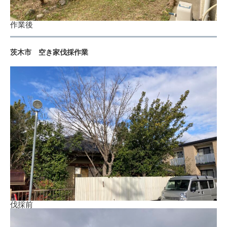
作業後
茨木市 空き家伐採作業
伐採前