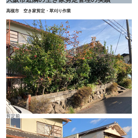
高槻市 空き家剪定・草刈り作業
剪定前