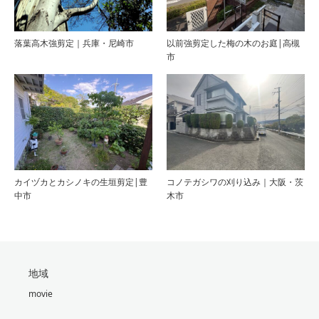
落葉高木強剪定｜兵庫・尼崎市
以前強剪定した梅の木のお庭|高槻
市
カイヅカとカシノキの生垣剪定|豊
コノテガシワの刈り込み｜大阪・茨
中市
木市
地域
movie