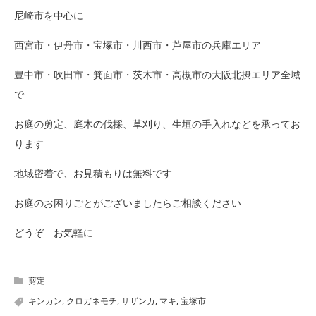
尼崎市を中心に
西宮市・伊丹市・宝塚市・川西市・芦屋市の兵庫エリア
豊中市・吹田市・箕面市・茨木市・高槻市の大阪北摂エリア全域
で
お庭の剪定、庭木の伐採、草刈り、生垣の手入れなどを承ってお
ります
地域密着で、お見積もりは無料です
お庭のお困りごとがございましたらご相談ください
どうぞ お気軽に
剪定
キンカン
,
クロガネモチ
,
サザンカ
,
マキ
,
宝塚市